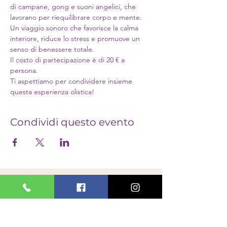
di campane, gong e suoni angelici, che 
lavorano per riequilibrare corpo e mente. 
Un viaggio sonoro che favorisce la calma 
interiore, riduce lo stress e promuove un 
senso di benessere totale. 
Il costo di partecipazione è di 20 € a 
persona.
Ti aspettiamo per condividere insieme 
questa esperienza olistica!
Condividi questo evento
PASSIONI
OLISTICHE
PASSIONI OLISTICHE
via Giuseppe Di Vittorio 16/1