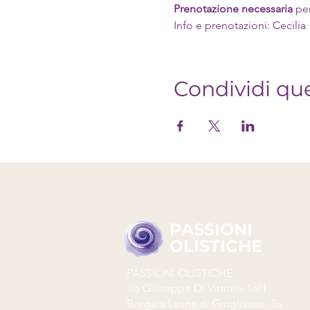
Prenotazione necessaria
 pe
Info e prenotazioni: Cecilia
Condividi qu
PASSIONI
OLISTICHE
PASSIONI OLISTICHE
via Giuseppe Di Vittorio 16/1
Borgata Lesna di Grugliasco, To