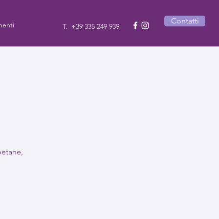
Contatti
enti
T.
+39 335 249 939
betane,