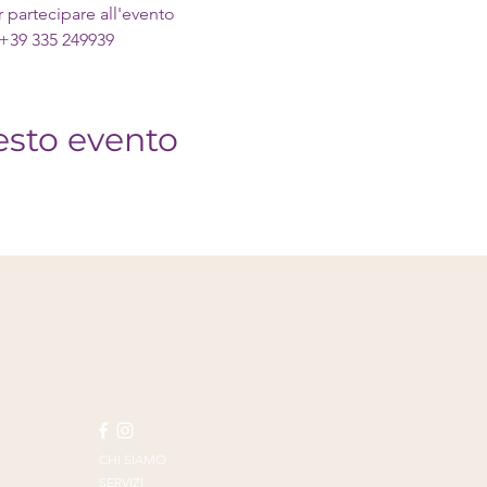
r partecipare all'evento
 +39 335 249939
esto evento
CHI SIAMO
SERVIZI