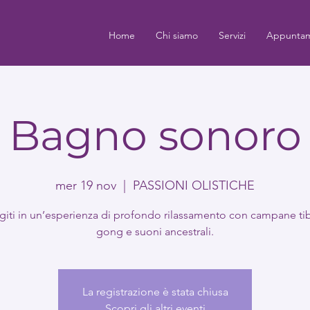
Home
Chi siamo
Servizi
Appuntam
Bagno sonoro
mer 19 nov
  |  
PASSIONI OLISTICHE
iti in un’esperienza di profondo rilassamento con campane ti
gong e suoni ancestrali.
La registrazione è stata chiusa
Scopri gli altri eventi