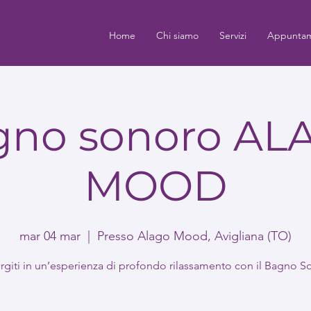
Home
Chi siamo
Servizi
Appuntam
gno sonoro AL
MOOD
mar 04 mar
  |  
Presso Alago Mood, Avigliana (TO)
giti in un’esperienza di profondo rilassamento con il Bagno S