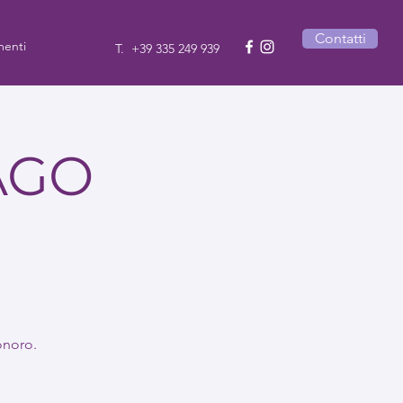
Contatti
enti
T.
+39 335 249 939
AGO
onoro.