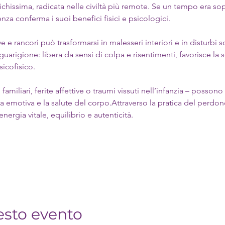
ichissima, radicata nelle civiltà più remote. Se un tempo era so
nza conferma i suoi benefici fisici e psicologici.
 e rancori può trasformarsi in malesseri interiori e in disturbi s
arigione: libera da sensi di colpa e risentimenti, favorisce la se
icofisico.
gi familiari, ferite affettive o traumi vissuti nell’infanzia – posson
a emotiva e la salute del corpo.Attraverso la pratica del perdo
nergia vitale, equilibrio e autenticità.
esto evento