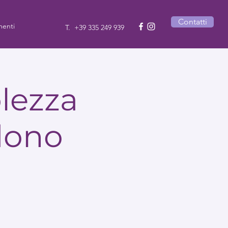
Contatti
enti
T.
+39 335 249 939
lezza
dono
o