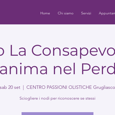
Home
Chi siamo
Servizi
Appuntam
o La Consapevo
l'anima nel Per
sab 20 set
  |  
CENTRO PASSIONI OLISTICHE Grugliasc
Sciogliere i nodi per riconoscere se stessi