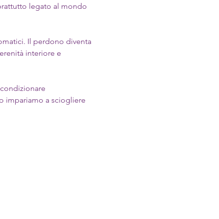
prattutto legato al mondo 
omatici. Il perdono diventa 
renità interiore e 
o condizionare 
no impariamo a sciogliere 