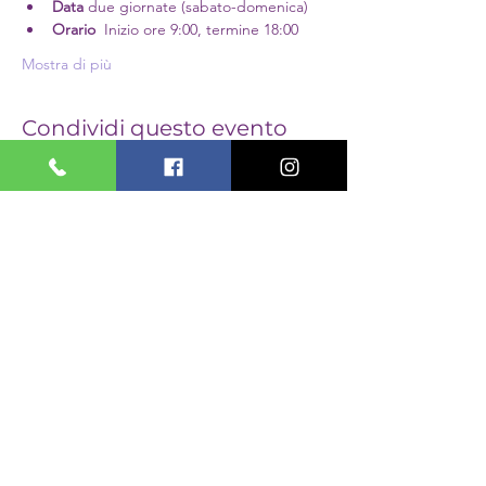
Data 
due giornate (sabato-domenica)
Orario 
 Inizio ore 9:00, termine 18:00
Mostra di più
Condividi questo evento
PASSIONI
OLISTICHE
PASSIONI OLISTICHE
via Giuseppe Di Vittorio 16/1
Borgata Lesna di Grugliasco, To
cecilia.gabellotto@gmail.com
T.
+39 335 249 939
Informativa privacy
Informativa cookie