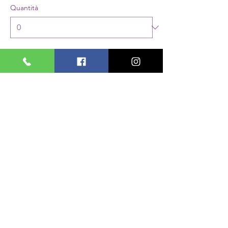
Quantità
Totale
0,00 €
Acquista ora
Condividi questo evento
PASSIONI
OLISTICHE
PASSIONI OLISTICHE
via Giuseppe Di Vittorio 16/1