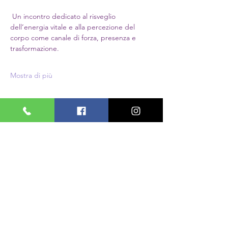
 Un incontro dedicato al risveglio 
dell’energia vitale e alla percezione del 
corpo come canale di forza, presenza e 
trasformazione.
Mostra di più
Condividi questo evento
PASSIONI
OLISTICHE
PASSIONI OLISTICHE
via Giuseppe Di Vittorio 16/1
Borgata Lesna di Grugliasco, To
cecilia.gabellotto@gmail.com