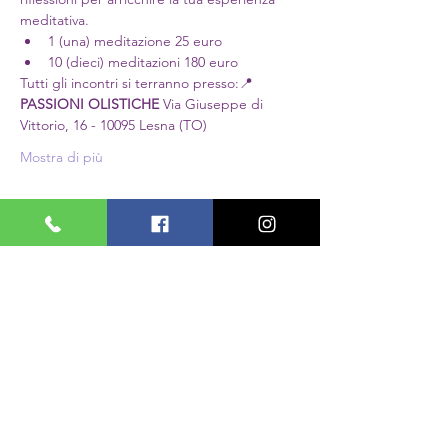
meditativa.
1 (una) meditazione 25 euro
10 (dieci) meditazioni 180 euro
Tutti gli incontri si terranno presso:📍 
PASSIONI OLISTICHE 
Via Giuseppe di 
Vittorio, 16 - 10095 Lesna (TO)
Mostra di più
Condividi questo evento
PASSIONI
OLISTICHE
PASSIONI OLISTICHE
via Giuseppe Di Vittorio 16/1
Borgata Lesna di Grugliasco, To
cecilia.gabellotto@gmail.com