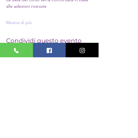
alle adesioni ricevute
Mostra di più
Condividi questo evento
PASSIONI
OLISTICHE
PASSIONI OLISTICHE
via Giuseppe Di Vittorio 16/1
Borgata Lesna di Grugliasco, To
cecilia.gabellotto@gmail.com
T.
+39 335 249 939
Informativa privacy
Informativa cookie