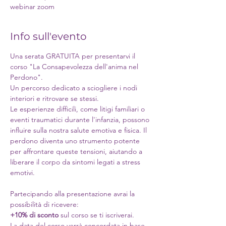
webinar zoom
Info sull'evento
Una serata GRATUITA per presentarvi il 
corso "La Consapevolezza dell'anima nel 
Perdono".
Un percorso dedicato a sciogliere i nodi 
interiori e ritrovare se stessi.
Le esperienze difficili, come litigi familiari o 
eventi traumatici durante l'infanzia, possono 
influire sulla nostra salute emotiva e fisica. Il 
perdono diventa uno strumento potente 
per affrontare queste tensioni, aiutando a 
liberare il corpo da sintomi legati a stress 
emotivi.
Partecipando alla presentazione avrai la 
possibilità di ricevere:
+10% di sconto
 sul corso se ti iscriverai.
La data del corso verrà concordata in base 