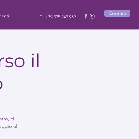
Contatti
enti
T.
+39 335 249 939
so il
o
tro, ci
aggio al