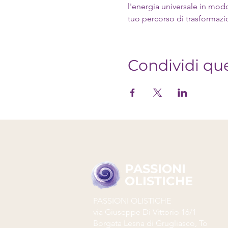
l'energia universale in mod
tuo percorso di trasformaz
Condividi qu
PASSIONI
OLISTICHE
PASSIONI OLISTICHE
via Giuseppe Di Vittorio 16/1
Borgata Lesna di Grugliasco, To