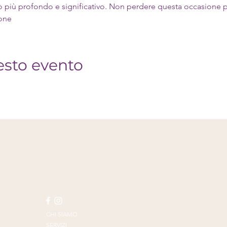
o più profondo e significativo. Non perdere questa occasione pe
ione
esto evento
CHI SIAMO
SERVIZI