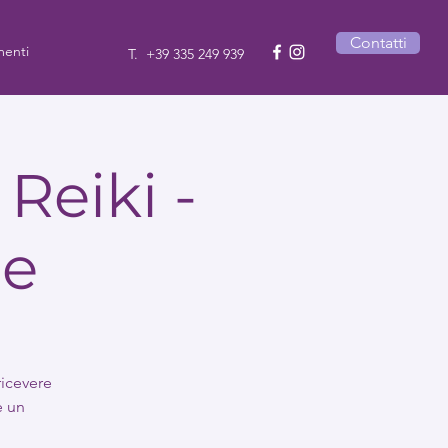
Contatti
enti
T.
+39 335 249 939
Reiki -
he
ricevere
e un