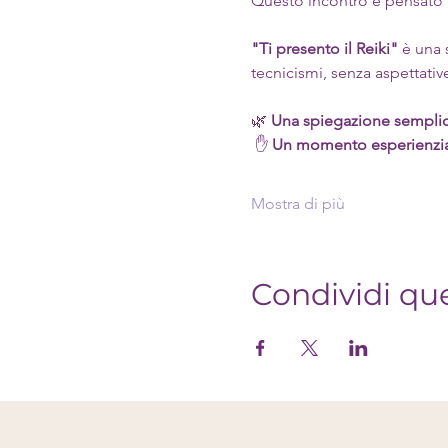
Questo incontro è pensato 
"Ti presento il Reiki"
 è una 
tecnicismi, senza aspettative
🌿 
Una spiegazione semplic
 ✋ 
Un momento esperienzia
Mostra di più
Condividi qu