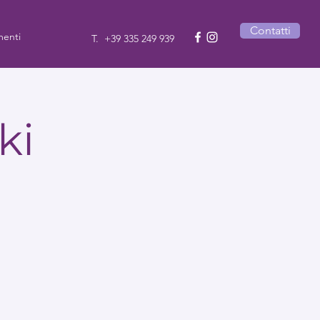
Contatti
enti
T.
+39 335 249 939
ki