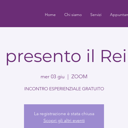
Home
Chi siamo
Servizi
Appuntam
i presento il Rei
mer 03 giu
  |  
ZOOM
INCONTRO ESPERIENZIALE GRATUITO
La registrazione è stata chiusa
Scopri gli altri eventi